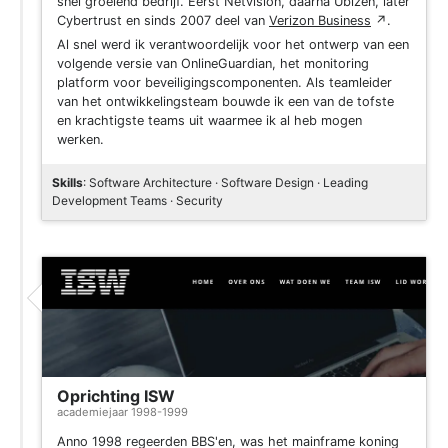
snel groeiend bedrijf. Eerst Netvision, daarna Ubizen, later
Cybertrust en sinds 2007 deel van
Verizon Business
↗
.
Al snel werd ik verantwoordelijk voor het ontwerp van een
volgende versie van OnlineGuardian, het monitoring
platform voor beveiligingscomponenten. Als teamleider
van het ontwikkelingsteam bouwde ik een van de tofste
en krachtigste teams uit waarmee ik al heb mogen
werken.
Skills
: Software Architecture · Software Design · Leading
Development Teams · Security
Oprichting ISW
academiejaar 1998-1999
Anno 1998 regeerden BBS'en, was het mainframe koning