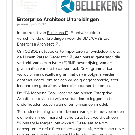
Enterprise Architect Uitbreidingen
januari - juni 2017
In opdracht van
Bellekens IT
↗
ontwikkelde ik
verschillende uitbreidingen voor de UML/CASE tool
Enterprise Architect
↗
.
Om COBOL notebooks te importeren ontwikkelde ik o.a.
de
Human Parser Generator
↗
, een parser generator die
vertrekt van een zuivere (E)BNF beschrijving van de
grammatica van de te parsen taal. Deze grammatica
wordt binnen dezelfde grammatica vervolgens verder
gestructureerd, om tot een volledig gegenereerde, zeer
leesbare en gebruikersvriendelijke parser te komen.
De "EA Mapping Tool" laat toe om binnen Enterprise
Architect op visuele wijze verbanden te leggen en te
onderhouden tussen elementen binnen een model.
Ter ondersteuning van het beheer van grote hoeveelheden
elementen in een hiërarchische structuur, werd ook een
"Glossary Manager" ontwikkeld. Deze laat toe om
concepten te definiëren en vervolgens afgeleiden van deze
concepten gesynchroniseerd te houden over versies