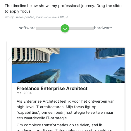
The timeline below shows my professional journey. Drag the slider
to apply focus.
Pro-Tip: when printed, it also looks like a CV ;-)
software
hardware
Freelance Enterprise Architect
mei 2004 - ...
Als
Enterprise Architect
leef ik voor het ontwerpen van
high-level IT-architecturen. Mijn focus ligt op
“capabilities”, om een bedrijfsstrategie te vertalen naar
een waardevolle IT-strategie.
Om complexe transformaties op te delen, stel ik
roadmaps op die conflicten oplossen en stakeholders