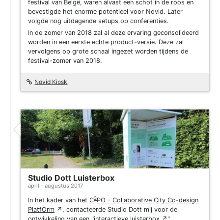
festival van Belgë, waren alvast een schot in de roos en
bevestigde het enorme potentieel voor Novid. Later
volgde nog uitdagende setups op conferenties.
In de zomer van 2018 zal al deze ervaring geconsolideerd
worden in een eerste echte product-versie. Deze zal
vervolgens op grote schaal ingezet worden tijdens de
festival-zomer van 2018.
Novid Kiosk
Project
Studio Dott Luisterbox
april - augustus 2017
3
In het kader van het
C
PO - Collaborative City Co-design
PlatfOrm
↗
, contacteerde Studio Dott mij voor de
ontwikkeling van een "
interactieve luisterbox
↗
".