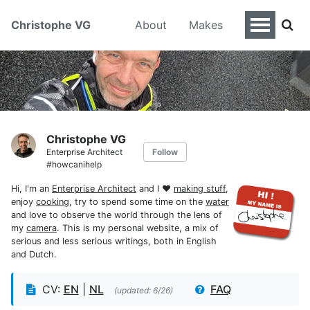
Christophe VG
About
Makes
Christophe VG
Enterprise Architect
Follow
#howcanihelp
Hi, I'm an
Enterprise Architect
and I ♥
making stuff
,
enjoy
cooking
, try to spend some time on the
water
and love to observe the world through the lens of
my
camera
. This is my personal website, a mix of
serious and less serious writings, both in English
and Dutch.
CV:
EN
|
NL
FAQ
(updated: 6/26)