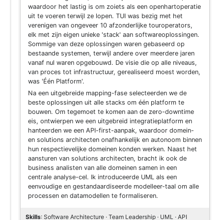
waardoor het lastig is om zoiets als een openhartoperatie
uit te voeren terwijl ze lopen. TUI was bezig met het
verenigen van ongeveer 10 afzonderlijke touroperators,
elk met zijn eigen unieke 'stack' aan softwareoplossingen.
Sommige van deze oplossingen waren gebaseerd op
bestaande systemen, terwijl andere over meerdere jaren
vanaf nul waren opgebouwd. De visie die op alle niveaus,
van proces tot infrastructuur, gerealiseerd moest worden,
was 'Één Platform'.
Na een uitgebreide mapping-fase selecteerden we de
beste oplossingen uit alle stacks om één platform te
bouwen. Om tegemoet te komen aan de zero-downtime
eis, ontwierpen we een uitgebreid integratieplatform en
hanteerden we een API-first-aanpak, waardoor domein-
en solutions architecten onafhankelijk en autonoom binnen
hun respectievelijke domeinen konden werken. Naast het
aansturen van solutions architecten, bracht ik ook de
business analisten van alle domeinen samen in een
centrale analyse-cel. Ik introduceerde UML als een
eenvoudige en gestandaardiseerde modelleer-taal om alle
processen en datamodellen te formaliseren.
Skills
: Software Architecture · Team Leadership · UML · API