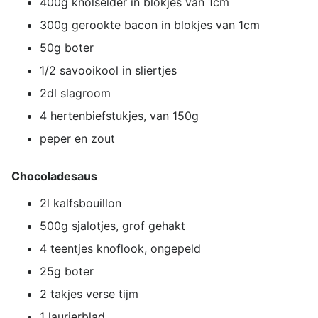
400g knolselder in blokjes van 1cm
300g gerookte bacon in blokjes van 1cm
50g boter
1/2 savooikool in sliertjes
2dl slagroom
4 hertenbiefstukjes, van 150g
peper en zout
Chocoladesaus
2l kalfsbouillon
500g sjalotjes, grof gehakt
4 teentjes knoflook, ongepeld
25g boter
2 takjes verse tijm
1 laurierblad