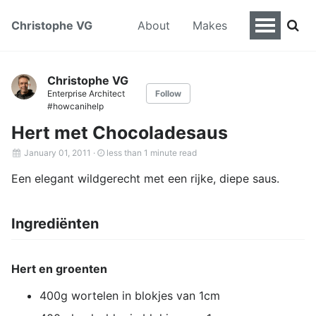
Christophe VG
About
Makes
Christophe VG
Enterprise Architect
Follow
#howcanihelp
Hert met Chocoladesaus
January 01, 2011
·
less than 1 minute read
Een elegant wildgerecht met een rijke, diepe saus.
Ingrediënten
Hert en groenten
400g wortelen in blokjes van 1cm