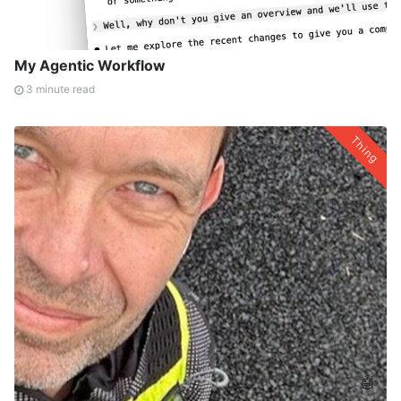
My Agentic Workflow
3 minute read
Thing
🤖