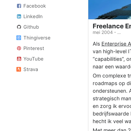
Facebook
LinkedIn
Freelance E
Github
mei 2004 - ...
Thingiverse
Als
Enterprise A
Pinterest
van high-level I
YouTube
“capabilities”, 
naar een waarde
Strava
Om complexe tra
roadmaps op die
ondersteunen. 
strategisch man
en zorg ik ervo
bedrijfswaarde 
hecht ik veel 
Met meer dan 25