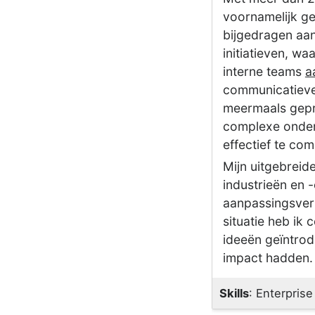
voornamelijk ge
bijgedragen aan
initiatieven, wa
interne teams
a
communicatieve
meermaals gep
complexe onder
effectief te co
Mijn uitgebreide
industrieën en -
aanpassingsvermo
situatie heb ik
ideeën geïntrod
impact hadden.
Skills
: Enterpris