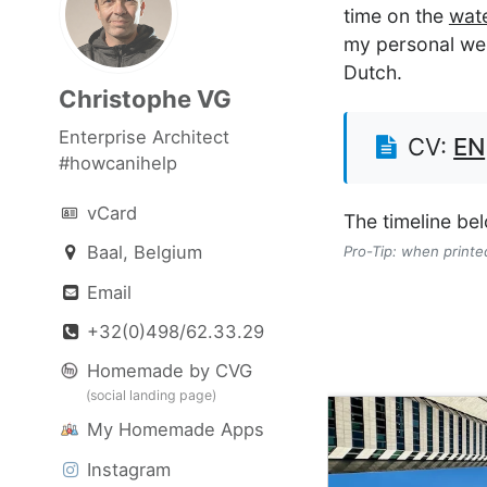
time on the
wat
my personal webs
Dutch.
Christophe VG
Enterprise Architect
CV:
EN
#howcanihelp
vCard
The timeline be
Baal, Belgium
Pro-Tip: when printed,
Email
+32(0)498/62.33.29
Homemade by CVG
(social landing page)
My Homemade Apps
Instagram