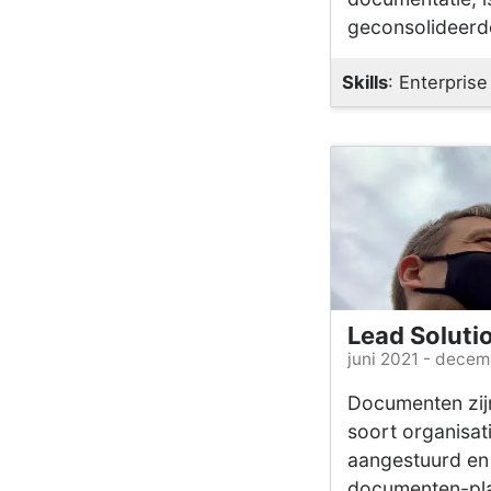
geconsolideerd
Skills
: Enterprise
Lead Soluti
juni 2021 - dece
Documenten zijn
soort organisat
aangestuurd en
documenten-pla