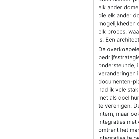
elk ander domei
die elk ander d
mogelijkheden e
elk proces, waa
is. Een architec
De overkoepelen
bedrijfsstrate
ondersteunde, i
veranderingen in
documenten-plat
had ik vele st
met als doel hu
te verenigen. D
intern, maar oo
integraties met
omtrent het m
integraties te 