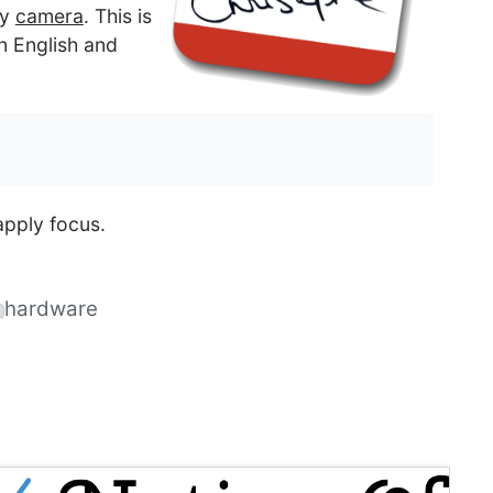
my
camera
. This is
in English and
apply focus.
hardware