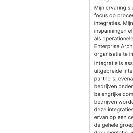
Mijn ervaring sl
focus op proce
integraties. Mi
inspanningen ef
als operationele
Enterprise Arch
organisatie te 
Integratie is es
uitgebreide inte
partners, evenal
bedrijven onder
belangrijke co
bedrijven word
deze integratie
ervan op een ce
de gehele groep
documentatie, is