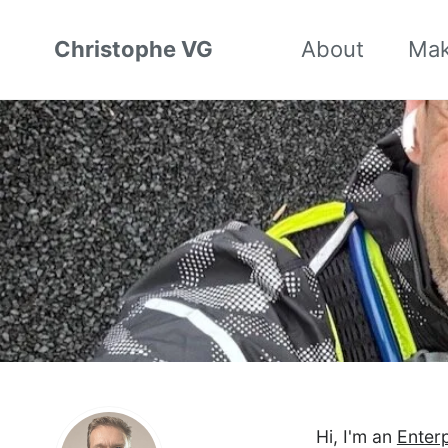
Christophe VG
About
Ma
Hi, I'm an
Enterp