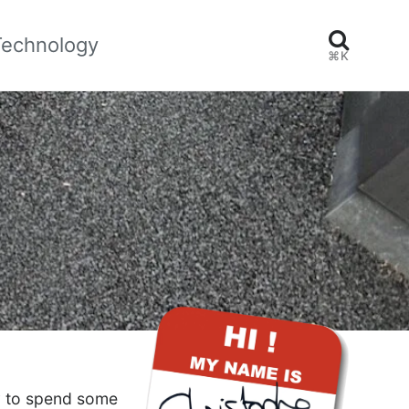
Technology
⌘K
ry to spend some