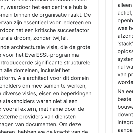
alleen
n, waardoor het een centrale hub is
actief
omein binnen de organisatie raakt. De
openha
rvan zijn essentieel voor iedereen en
was b
rdoor het een kritische succesfactor
afzond
turale droom, zonder twijfel.
'stac
de architecturale visie, die de grote
oplos
gie voor het EverESSt-programma
system
ntroduceerde significante structurele
nul wa
 alle domeinen, inclusief het
van pr
form. Als architect voor dit domein
worden
akeholders om mee samen te werken,
Na ee
n diverse visies, eisen en beperkingen
beste 
e stakeholders waren niet alleen
bouwe
k vooral extern, met name door de
downt
 externe providers van diensten
integr
anagen van documenten. Om deze
aanpa
beheren, hebben we de kracht van de