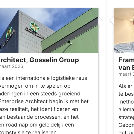
Architect, Gosselin Group
Fram
maart 2026
van 
maart 
s een internationale logistieke reus
vermogen om in te spelen op
Als er
deringen in een steeds groeiend
te bes
Enterprise Architect begin ik met het
metho
e realiteit, het identificeren en
allema
an bestaande processen, en het
strate
en roadmap om geleidelijk een
Gecom
omstvisie te realiseren.
dat zi