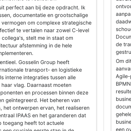
ontvou
uit perfect aan bij deze opdracht. Ik
aanpak
ssen, documentatie en grootschalige
daadwe
jn vermogen om complexe strategische
schou
fectief te vertalen naar zowel C-level
Docume
 collega's, stelt me in staat om
de tr
itectuur afstemming in de hele
gestru
implementeren.
Om dit
sentieel. Gosselin Group heeft
aanvan
rnationale transport- en logistieke
Agile-
s interne integraties tussen alle
BPMN-
 haar vlag. Daarnaast moeten
result
mponenten en processen binnen deze
busin
en geïntegreerd. Het beheren van
docum
s, het ontwerpen ervan, het realiseren
gehele
ntraal IPAAS en het garanderen dat
busin
 toegang heeft tot actuele
een o
 een cruciale eerste stap in de