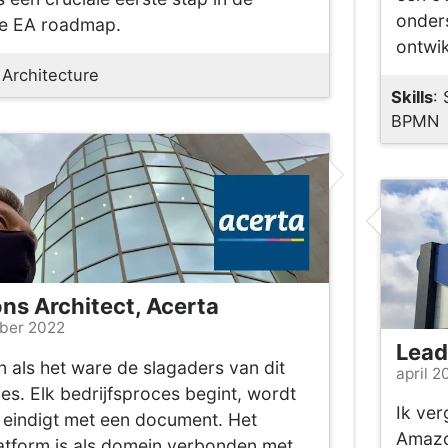
onder
e EA roadmap.
ontwik
 Architecture
Skills
:
BPMN
ons Architect, Acerta
mber 2022
Lead
 als het ware de slagaders van dit
april 2
ies. Elk bedrijfsproces begint, wordt
Ik ver
 eindigt met een document. Het
Amazon
tform is als domein verbonden met