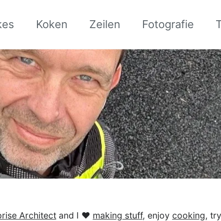
kes
Koken
Zeilen
Fotografie
rise Architect
and I ♥
making stuff
, enjoy
cooking
, t