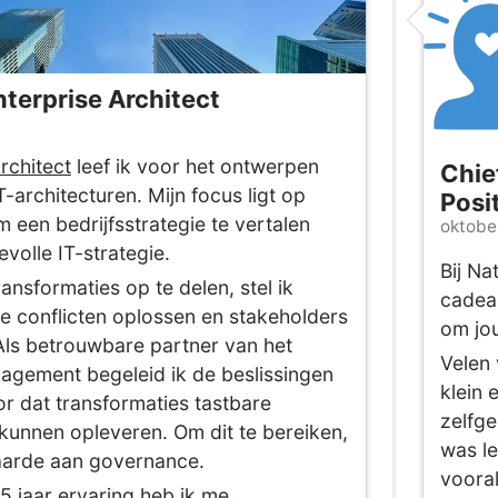
nterprise Architect
rchitect
leef ik voor het ontwerpen
Chie
T-architecturen. Mijn focus ligt op
Posit
om een bedrijfsstrategie te vertalen
oktober
volle IT-strategie.
Bij Na
nsformaties op te delen, stel ik
cadea
 conflicten oplossen en stakeholders
om jou
Als betrouwbare partner van het
Velen 
agement begeleid ik de beslissingen
klein 
or dat transformaties tastbare
zelfge
kunnen opleveren. Om dit te bereiken,
was l
waarde aan governance.
vooral
 jaar ervaring heb ik me