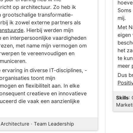
hoeven
richt op architectuur. Zo heb ik
Soms b
 grootschalige transformatie-
mij.
arbij ik zowel externe partners als
Met Na
anstuurde
. Hierbij werden mijn
eigen 
 en interpersoonlijke vaardigheden
besche
rezen, met name mijn vermogen om
het za
werpen te vereenvoudigen en
te ku
mmuniceren.
meer p
 ervaring in diverse IT-disciplines, -
Dus b
organisaties toont mijn
Positi
gen en flexibiliteit aan. In elke
 consequent creatieve en innovatieve
Skills
:
uceerd die vaak een aanzienlijke
Market
e Architecture · Team Leadership