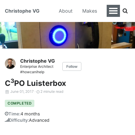
Christophe VG
About
Makes
Christophe VG
Enterprise Architect
Follow
#howcanihelp
3
C
PO Luisterbox
June 01, 2017
·
2 minute read
COMPLETED
Time:
4 months
Difficulty:
Advanced