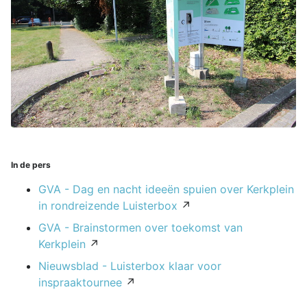
In de pers
GVA - Dag en nacht ideeën spuien over Kerkplein
in rondreizende Luisterbox
↗
GVA - Brainstormen over toekomst van
Kerkplein
↗
Nieuwsblad - Luisterbox klaar voor
inspraaktournee
↗