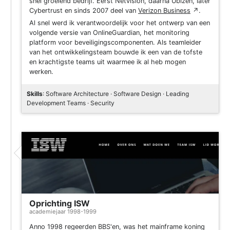
snel groeiend bedrijf. Eerst Netvision, daarna Ubizen, later
Cybertrust en sinds 2007 deel van
Verizon Business
↗
.
Al snel werd ik verantwoordelijk voor het ontwerp van een
volgende versie van OnlineGuardian, het monitoring
platform voor beveiligingscomponenten. Als teamleider
van het ontwikkelingsteam bouwde ik een van de tofste
en krachtigste teams uit waarmee ik al heb mogen
werken.
Skills
: Software Architecture · Software Design · Leading
Development Teams · Security
Oprichting ISW
academiejaar 1998-1999
Anno 1998 regeerden BBS'en, was het mainframe koning