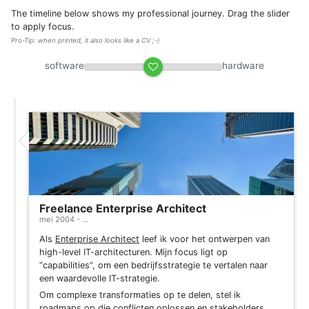
The timeline below shows my professional journey. Drag the slider
to apply focus.
Pro-Tip: when printed, it also looks like a CV ;-)
software
hardware
Freelance Enterprise Architect
mei 2004 - ...
Als
Enterprise Architect
leef ik voor het ontwerpen van
high-level IT-architecturen. Mijn focus ligt op
“capabilities”, om een bedrijfsstrategie te vertalen naar
een waardevolle IT-strategie.
Om complexe transformaties op te delen, stel ik
roadmaps op die conflicten oplossen en stakeholders