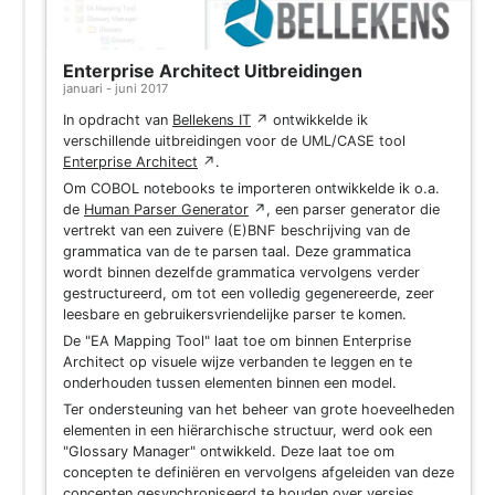
Enterprise Architect Uitbreidingen
januari - juni 2017
In opdracht van
Bellekens IT
↗
ontwikkelde ik
verschillende uitbreidingen voor de UML/CASE tool
Enterprise Architect
↗
.
Om COBOL notebooks te importeren ontwikkelde ik o.a.
de
Human Parser Generator
↗
, een parser generator die
vertrekt van een zuivere (E)BNF beschrijving van de
grammatica van de te parsen taal. Deze grammatica
wordt binnen dezelfde grammatica vervolgens verder
gestructureerd, om tot een volledig gegenereerde, zeer
leesbare en gebruikersvriendelijke parser te komen.
De "EA Mapping Tool" laat toe om binnen Enterprise
Architect op visuele wijze verbanden te leggen en te
onderhouden tussen elementen binnen een model.
Ter ondersteuning van het beheer van grote hoeveelheden
elementen in een hiërarchische structuur, werd ook een
"Glossary Manager" ontwikkeld. Deze laat toe om
concepten te definiëren en vervolgens afgeleiden van deze
concepten gesynchroniseerd te houden over versies