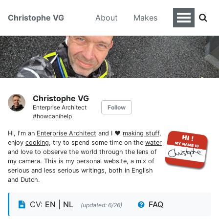
Christophe VG
About
Makes
Christophe VG
Enterprise Architect
Follow
#howcanihelp
Hi, I'm an
Enterprise Architect
and I ♥
making stuff
,
enjoy
cooking
, try to spend some time on the
water
and love to observe the world through the lens of
my
camera
. This is my personal website, a mix of
serious and less serious writings, both in English
and Dutch.
CV:
EN
|
NL
FAQ
(updated: 6/26)