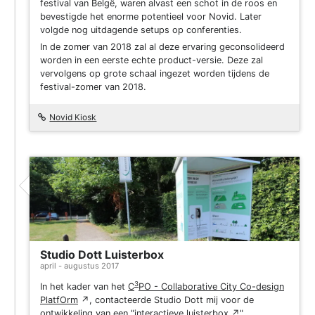
festival van Belgë, waren alvast een schot in de roos en
bevestigde het enorme potentieel voor Novid. Later
volgde nog uitdagende setups op conferenties.
In de zomer van 2018 zal al deze ervaring geconsolideerd
worden in een eerste echte product-versie. Deze zal
vervolgens op grote schaal ingezet worden tijdens de
festival-zomer van 2018.
Novid Kiosk
Project
Studio Dott Luisterbox
april - augustus 2017
3
In het kader van het
C
PO - Collaborative City Co-design
PlatfOrm
↗
, contacteerde Studio Dott mij voor de
ontwikkeling van een "
interactieve luisterbox
↗
".