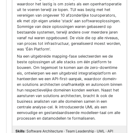
waardoor het lastig is om zoiets als een openhartoperatie
uit te voeren terwijl ze lopen. TUI was bezig met het
verenigen van ongeveer 10 afzonderlijke touroperators,
elk met zijn eigen unieke 'stack' aan softwareoplossingen.
Sommige van deze oplossingen waren gebaseerd op
bestaande systemen, terwijl andere over meerdere jaren
vanaf nul waren opgebouwd. De visie die op alle niveaus,
van proces tot infrastructuur, gerealiseerd moest worden,
was 'Één Platform'.
Na een uitgebreide mapping-fase selecteerden we de
beste oplossingen uit alle stacks om één platform te
bouwen. Om tegemoet te komen aan de zero-downtime
eis, ontwierpen we een uitgebreid integratieplatform en
hanteerden we een API-first-aanpak, waardoor domein-
en solutions architecten onafhankelijk en autonoom binnen
hun respectievelijke domeinen konden werken. Naast het
aansturen van solutions architecten, bracht ik ook de
business analisten van alle domeinen samen in een
centrale analyse-cel. Ik introduceerde UML als een
eenvoudige en gestandaardiseerde modelleer-taal om alle
processen en datamodellen te formaliseren.
Skills
: Software Architecture · Team Leadership · UML · API