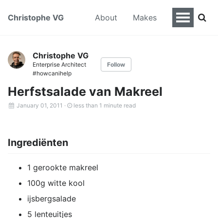
Christophe VG
About
Makes
Christophe VG
Enterprise Architect
Follow
#howcanihelp
Herfstsalade van Makreel
January 01, 2011
·
less than 1 minute read
Ingrediënten
1 gerookte makreel
100g witte kool
ijsbergsalade
5 lenteuitjes