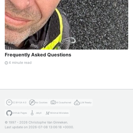
🤖
Frequently Asked Questions
4 minute read
CC BY-SA 4.0
No Cookies
AI Coauthored
LLM Ready
GitHub Pages
Jekyll
Minimal Mistakes
© 1997 - 2026 Christophe Van Ginneken.
Last update on 2026-07-08 13:06:18 +0000.