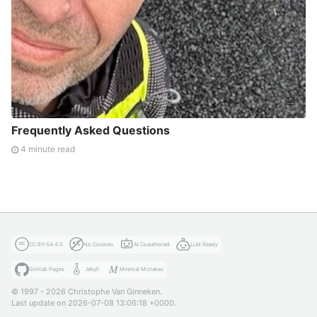
🤖
Frequently Asked Questions
4 minute read
CC BY-SA 4.0
No Cookies
AI Coauthored
LLM Ready
GitHub Pages
Jekyll
Minimal Mistakes
© 1997 - 2026 Christophe Van Ginneken.
Last update on 2026-07-08 13:06:18 +0000.