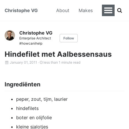
Christophe VG
About
Makes
Christophe VG
Enterprise Architect
Follow
#howcanihelp
Hindefilet met Aalbessensaus
January 01, 2011
·
less than 1 minute read
Ingrediënten
peper, zout, tijm, laurier
hindefilets
boter en olijfolie
kleine sjalotjes