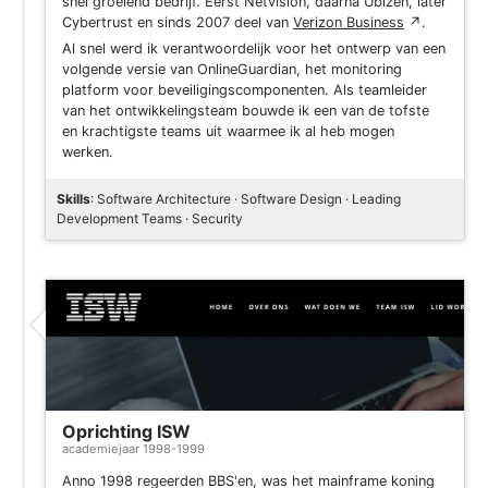
snel groeiend bedrijf. Eerst Netvision, daarna Ubizen, later
Cybertrust en sinds 2007 deel van
Verizon Business
↗
.
Al snel werd ik verantwoordelijk voor het ontwerp van een
volgende versie van OnlineGuardian, het monitoring
platform voor beveiligingscomponenten. Als teamleider
van het ontwikkelingsteam bouwde ik een van de tofste
en krachtigste teams uit waarmee ik al heb mogen
werken.
Skills
: Software Architecture · Software Design · Leading
Development Teams · Security
Oprichting ISW
academiejaar 1998-1999
Anno 1998 regeerden BBS'en, was het mainframe koning