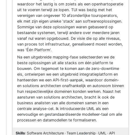
waardoor het lastig is om zoiets als een openhartoperatie
uit te voeren terwijl ze lopen. TUI was bezig met het
verenigen van ongeveer 10 afzonderlijke touroperators,
elk met zijn eigen unieke 'stack' aan softwareoplossingen.
Sommige van deze oplossingen waren gebaseerd op
bestaande systemen, terwijl andere over meerdere jaren
vanaf nul waren opgebouwd. De visie die op alle niveaus,
van proces tot infrastructuur, gerealiseerd moest worden,
was 'Één Platform'.
Na een uitgebreide mapping-fase selecteerden we de
beste oplossingen uit alle stacks om één platform te
bouwen. Om tegemoet te komen aan de zero-downtime
eis, ontwierpen we een uitgebreid integratieplatform en
hanteerden we een API-first-aanpak, waardoor domein-
en solutions architecten onafhankelijk en autonoom binnen
hun respectievelijke domeinen konden werken. Naast het
aansturen van solutions architecten, bracht ik ook de
business analisten van alle domeinen samen in een
centrale analyse-cel. Ik introduceerde UML als een
eenvoudige en gestandaardiseerde modelleer-taal om alle
processen en datamodellen te formaliseren.
Skills
: Software Architecture · Team Leadership · UML · API