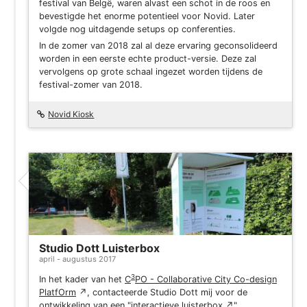
festival van Belgë, waren alvast een schot in de roos en
bevestigde het enorme potentieel voor Novid. Later
volgde nog uitdagende setups op conferenties.
In de zomer van 2018 zal al deze ervaring geconsolideerd
worden in een eerste echte product-versie. Deze zal
vervolgens op grote schaal ingezet worden tijdens de
festival-zomer van 2018.
Novid Kiosk
Project
Studio Dott Luisterbox
april - augustus 2017
3
In het kader van het
C
PO - Collaborative City Co-design
PlatfOrm
↗
, contacteerde Studio Dott mij voor de
ontwikkeling van een "
interactieve luisterbox
↗
".