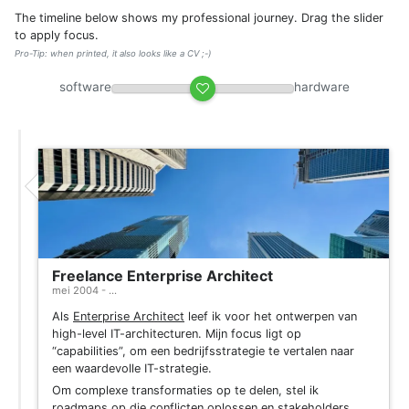
The timeline below shows my professional journey. Drag the slider
to apply focus.
Pro-Tip: when printed, it also looks like a CV ;-)
software
hardware
Freelance Enterprise Architect
mei 2004 - ...
Als
Enterprise Architect
leef ik voor het ontwerpen van
high-level IT-architecturen. Mijn focus ligt op
“capabilities”, om een bedrijfsstrategie te vertalen naar
een waardevolle IT-strategie.
Om complexe transformaties op te delen, stel ik
roadmaps op die conflicten oplossen en stakeholders