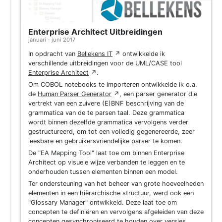
Enterprise Architect Uitbreidingen
januari - juni 2017
In opdracht van
Bellekens IT
↗
ontwikkelde ik
verschillende uitbreidingen voor de UML/CASE tool
Enterprise Architect
↗
.
Om COBOL notebooks te importeren ontwikkelde ik o.a.
de
Human Parser Generator
↗
, een parser generator die
vertrekt van een zuivere (E)BNF beschrijving van de
grammatica van de te parsen taal. Deze grammatica
wordt binnen dezelfde grammatica vervolgens verder
gestructureerd, om tot een volledig gegenereerde, zeer
leesbare en gebruikersvriendelijke parser te komen.
De "EA Mapping Tool" laat toe om binnen Enterprise
Architect op visuele wijze verbanden te leggen en te
onderhouden tussen elementen binnen een model.
Ter ondersteuning van het beheer van grote hoeveelheden
elementen in een hiërarchische structuur, werd ook een
"Glossary Manager" ontwikkeld. Deze laat toe om
concepten te definiëren en vervolgens afgeleiden van deze
concepten gesynchroniseerd te houden over versies