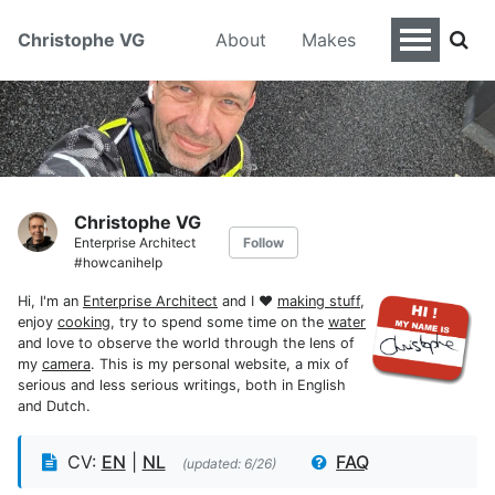
Christophe VG
About
Makes
Christophe VG
Enterprise Architect
Follow
#howcanihelp
Hi, I'm an
Enterprise Architect
and I ♥
making stuff
,
enjoy
cooking
, try to spend some time on the
water
and love to observe the world through the lens of
my
camera
. This is my personal website, a mix of
serious and less serious writings, both in English
and Dutch.
CV:
EN
|
NL
FAQ
(updated: 6/26)