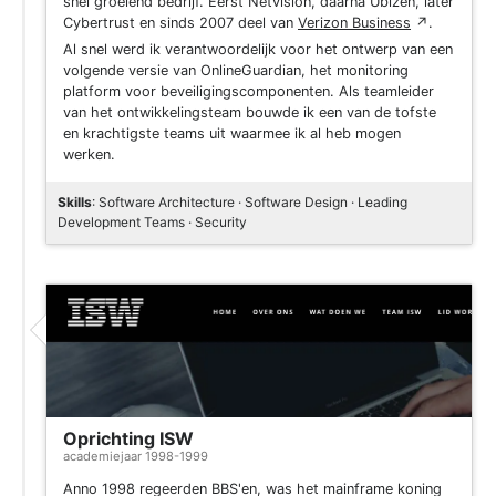
snel groeiend bedrijf. Eerst Netvision, daarna Ubizen, later
Cybertrust en sinds 2007 deel van
Verizon Business
↗
.
Al snel werd ik verantwoordelijk voor het ontwerp van een
volgende versie van OnlineGuardian, het monitoring
platform voor beveiligingscomponenten. Als teamleider
van het ontwikkelingsteam bouwde ik een van de tofste
en krachtigste teams uit waarmee ik al heb mogen
werken.
Skills
: Software Architecture · Software Design · Leading
Development Teams · Security
Oprichting ISW
academiejaar 1998-1999
Anno 1998 regeerden BBS'en, was het mainframe koning