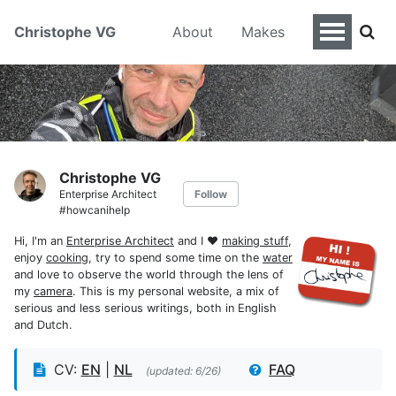
Christophe VG
About
Makes
Christophe VG
Enterprise Architect
Follow
#howcanihelp
Hi, I'm an
Enterprise Architect
and I ♥
making stuff
,
enjoy
cooking
, try to spend some time on the
water
and love to observe the world through the lens of
my
camera
. This is my personal website, a mix of
serious and less serious writings, both in English
and Dutch.
CV:
EN
|
NL
FAQ
(updated: 6/26)