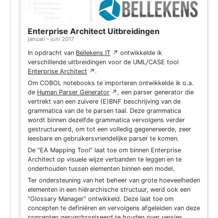
Enterprise Architect Uitbreidingen
januari - juni 2017
In opdracht van
Bellekens IT
↗
ontwikkelde ik
verschillende uitbreidingen voor de UML/CASE tool
Enterprise Architect
↗
.
Om COBOL notebooks te importeren ontwikkelde ik o.a.
de
Human Parser Generator
↗
, een parser generator die
vertrekt van een zuivere (E)BNF beschrijving van de
grammatica van de te parsen taal. Deze grammatica
wordt binnen dezelfde grammatica vervolgens verder
gestructureerd, om tot een volledig gegenereerde, zeer
leesbare en gebruikersvriendelijke parser te komen.
De "EA Mapping Tool" laat toe om binnen Enterprise
Architect op visuele wijze verbanden te leggen en te
onderhouden tussen elementen binnen een model.
Ter ondersteuning van het beheer van grote hoeveelheden
elementen in een hiërarchische structuur, werd ook een
"Glossary Manager" ontwikkeld. Deze laat toe om
concepten te definiëren en vervolgens afgeleiden van deze
concepten gesynchroniseerd te houden over versies