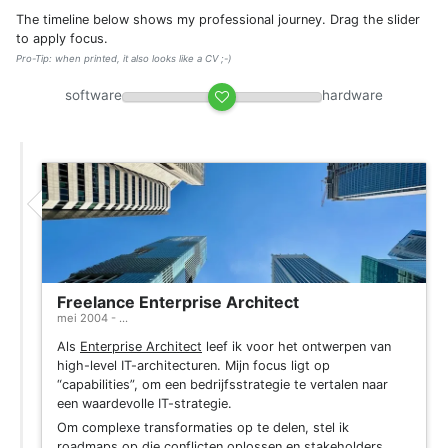
The timeline below shows my professional journey. Drag the slider
to apply focus.
Pro-Tip: when printed, it also looks like a CV ;-)
software
hardware
Freelance Enterprise Architect
mei 2004 - ...
Als
Enterprise Architect
leef ik voor het ontwerpen van
high-level IT-architecturen. Mijn focus ligt op
“capabilities”, om een bedrijfsstrategie te vertalen naar
een waardevolle IT-strategie.
Om complexe transformaties op te delen, stel ik
roadmaps op die conflicten oplossen en stakeholders