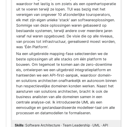
waardoor het lastig is om zoiets als een openhartoperatie
uit te voeren terwijl ze lopen. TUI was bezig met het
verenigen van ongeveer 10 afzonderlijke touroperators,
elk met zijn eigen unieke 'stack' aan softwareoplossingen.
Sommige van deze oplossingen waren gebaseerd op
bestaande systemen, terwijl andere over meerdere jaren
vanaf nul waren opgebouwd. De visie die op alle niveaus,
van proces tot infrastructuur, gerealiseerd moest worden,
was 'Één Platform'.
Na een uitgebreide mapping-fase selecteerden we de
beste oplossingen uit alle stacks om één platform te
bouwen. Om tegemoet te komen aan de zero-downtime
eis, ontwierpen we een uitgebreid integratieplatform en
hanteerden we een API-first-aanpak, waardoor domein-
en solutions architecten onafhankelijk en autonoom binnen
hun respectievelijke domeinen konden werken. Naast het
aansturen van solutions architecten, bracht ik ook de
business analisten van alle domeinen samen in een
centrale analyse-cel. Ik introduceerde UML als een
eenvoudige en gestandaardiseerde modelleer-taal om alle
processen en datamodellen te formaliseren.
Skills
: Software Architecture · Team Leadership · UML · API