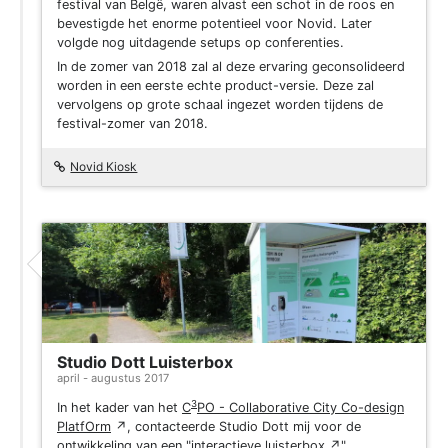
festival van Belgë, waren alvast een schot in de roos en
bevestigde het enorme potentieel voor Novid. Later
volgde nog uitdagende setups op conferenties.
In de zomer van 2018 zal al deze ervaring geconsolideerd
worden in een eerste echte product-versie. Deze zal
vervolgens op grote schaal ingezet worden tijdens de
festival-zomer van 2018.
Novid Kiosk
Project
Studio Dott Luisterbox
april - augustus 2017
3
In het kader van het
C
PO - Collaborative City Co-design
PlatfOrm
↗
, contacteerde Studio Dott mij voor de
ontwikkeling van een "
interactieve luisterbox
↗
".