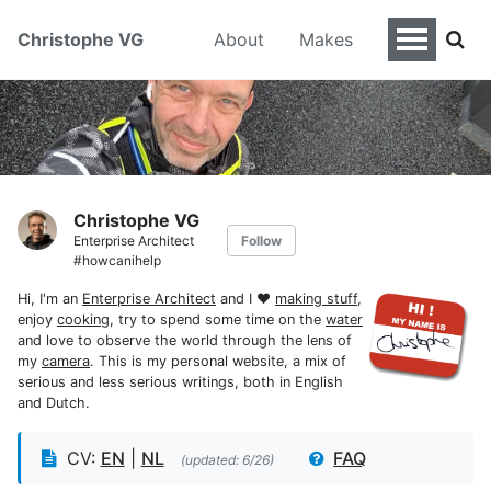
Christophe VG
About
Makes
Christophe VG
Enterprise Architect
Follow
#howcanihelp
Hi, I'm an
Enterprise Architect
and I ♥
making stuff
,
enjoy
cooking
, try to spend some time on the
water
and love to observe the world through the lens of
my
camera
. This is my personal website, a mix of
serious and less serious writings, both in English
and Dutch.
CV:
EN
|
NL
FAQ
(updated: 6/26)