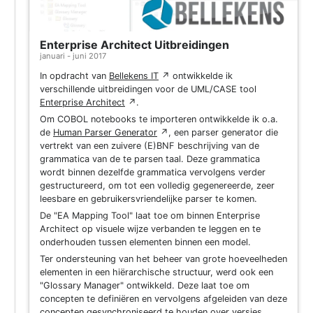
Enterprise Architect Uitbreidingen
januari - juni 2017
In opdracht van
Bellekens IT
↗
ontwikkelde ik
verschillende uitbreidingen voor de UML/CASE tool
Enterprise Architect
↗
.
Om COBOL notebooks te importeren ontwikkelde ik o.a.
de
Human Parser Generator
↗
, een parser generator die
vertrekt van een zuivere (E)BNF beschrijving van de
grammatica van de te parsen taal. Deze grammatica
wordt binnen dezelfde grammatica vervolgens verder
gestructureerd, om tot een volledig gegenereerde, zeer
leesbare en gebruikersvriendelijke parser te komen.
De "EA Mapping Tool" laat toe om binnen Enterprise
Architect op visuele wijze verbanden te leggen en te
onderhouden tussen elementen binnen een model.
Ter ondersteuning van het beheer van grote hoeveelheden
elementen in een hiërarchische structuur, werd ook een
"Glossary Manager" ontwikkeld. Deze laat toe om
concepten te definiëren en vervolgens afgeleiden van deze
concepten gesynchroniseerd te houden over versies