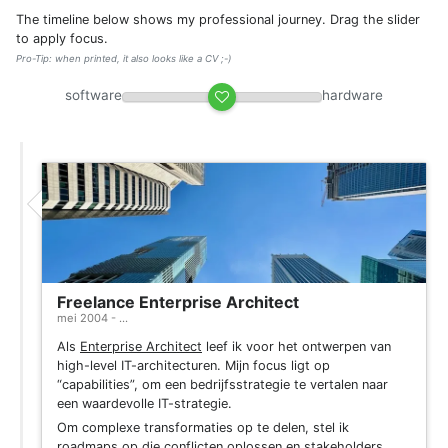
The timeline below shows my professional journey. Drag the slider
to apply focus.
Pro-Tip: when printed, it also looks like a CV ;-)
software
hardware
Freelance Enterprise Architect
mei 2004 - ...
Als
Enterprise Architect
leef ik voor het ontwerpen van
high-level IT-architecturen. Mijn focus ligt op
“capabilities”, om een bedrijfsstrategie te vertalen naar
een waardevolle IT-strategie.
Om complexe transformaties op te delen, stel ik
roadmaps op die conflicten oplossen en stakeholders