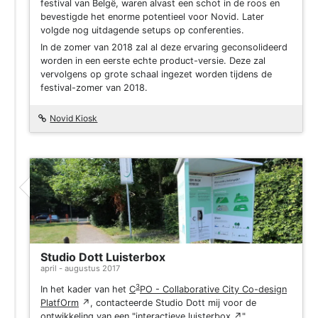
festival van Belgë, waren alvast een schot in de roos en
bevestigde het enorme potentieel voor Novid. Later
volgde nog uitdagende setups op conferenties.
In de zomer van 2018 zal al deze ervaring geconsolideerd
worden in een eerste echte product-versie. Deze zal
vervolgens op grote schaal ingezet worden tijdens de
festival-zomer van 2018.
Novid Kiosk
Project
Studio Dott Luisterbox
april - augustus 2017
3
In het kader van het
C
PO - Collaborative City Co-design
PlatfOrm
↗
, contacteerde Studio Dott mij voor de
ontwikkeling van een "
interactieve luisterbox
↗
".