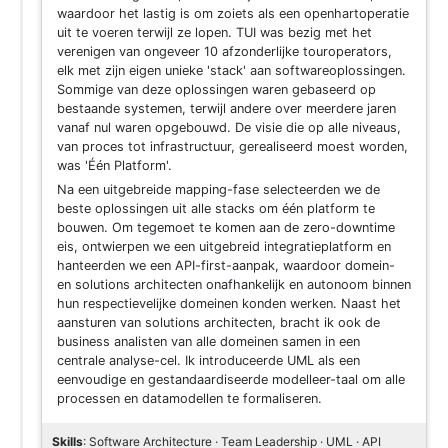
waardoor het lastig is om zoiets als een openhartoperatie
uit te voeren terwijl ze lopen. TUI was bezig met het
verenigen van ongeveer 10 afzonderlijke touroperators,
elk met zijn eigen unieke 'stack' aan softwareoplossingen.
Sommige van deze oplossingen waren gebaseerd op
bestaande systemen, terwijl andere over meerdere jaren
vanaf nul waren opgebouwd. De visie die op alle niveaus,
van proces tot infrastructuur, gerealiseerd moest worden,
was 'Één Platform'.
Na een uitgebreide mapping-fase selecteerden we de
beste oplossingen uit alle stacks om één platform te
bouwen. Om tegemoet te komen aan de zero-downtime
eis, ontwierpen we een uitgebreid integratieplatform en
hanteerden we een API-first-aanpak, waardoor domein-
en solutions architecten onafhankelijk en autonoom binnen
hun respectievelijke domeinen konden werken. Naast het
aansturen van solutions architecten, bracht ik ook de
business analisten van alle domeinen samen in een
centrale analyse-cel. Ik introduceerde UML als een
eenvoudige en gestandaardiseerde modelleer-taal om alle
processen en datamodellen te formaliseren.
Skills
: Software Architecture · Team Leadership · UML · API