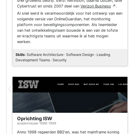
snel groeiend bedrijf. Eerst Netvision, daarna Ubizen, later
Cybertrust en sinds 2007 deel van
Verizon Business
↗
.
Al snel werd ik verantwoordelijk voor het ontwerp van een
volgende versie van OnlineGuardian, het monitoring
platform voor beveiligingscomponenten. Als teamleider
van het ontwikkelingsteam bouwde ik een van de tofste
en krachtigste teams uit waarmee ik al heb mogen
werken.
Skills
: Software Architecture · Software Design · Leading
Development Teams · Security
Oprichting ISW
academiejaar 1998-1999
Anno 1998 regeerden BBS'en, was het mainframe koning