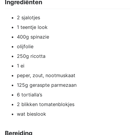
Ingrediënten
2 sjalotjes
1 teentje look
400g spinazie
olijfolie
250g ricotta
1 ei
peper, zout, nootmuskaat
125g geraspte parmezaan
6 tortialla’s
2 blikken tomatenblokjes
wat bieslook
Bereiding