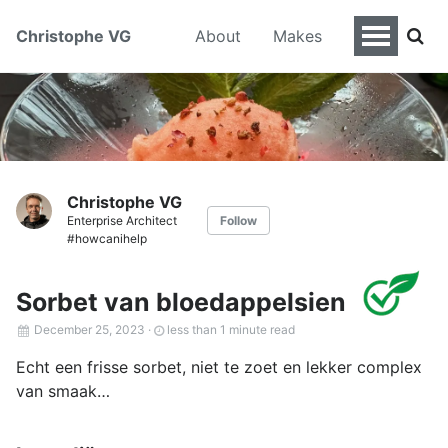
Christophe VG
About
Makes
Christophe VG
Enterprise Architect
Follow
#howcanihelp
Sorbet van bloedappelsien
December 25, 2023
·
less than 1 minute read
Echt een frisse sorbet, niet te zoet en lekker complex
van smaak…