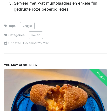
Serveer met wat muntblaadjes en enkele fijn
gedrukte roze peperbolletjes.
Tags:
veggie
Categories:
koken
Updated:
December 25, 2023
YOU MAY ALSO ENJOY
Veggie