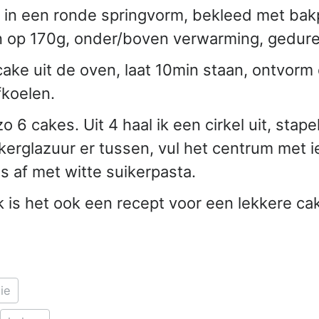
t in een ronde springvorm, bekleed met bakp
 op 170g, onder/boven verwarming, gedur
cake uit de oven, laat 10min staan, ontvorm 
fkoelen.
o 6 cakes. Uit 4 haal ik een cirkel uit, stap
ikerglazuur er tussen, vul het centrum met i
s af met witte suikerpasta.
jk is het ook een recept voor een lekkere c
ie