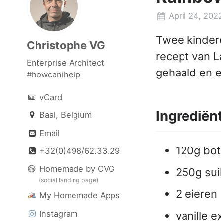
April 24, 202
Twee kinder
Christophe VG
recept van La
Enterprise Architect
gehaald en e
#howcanihelp
vCard
Ingrediën
Baal, Belgium
Email
120g bot
+32(0)498/62.33.29
Homemade by CVG
250g sui
(social landing page)
2 eieren
My Homemade Apps
Instagram
vanille e