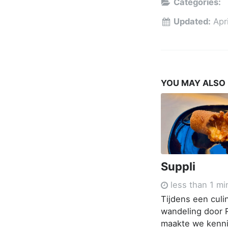
Categories:
Updated:
Apr
YOU MAY ALSO
Suppli
less than 1 mi
Tijdens een culi
wandeling door
maakte we kenn