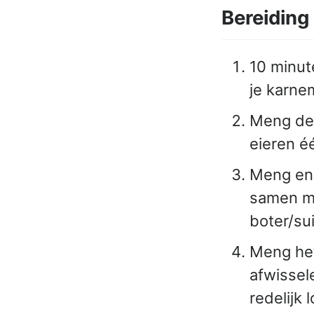
Bereiding
10 minut
je karne
Meng de 
eieren é
Meng enk
samen me
boter/su
Meng het
afwissel
redelijk 