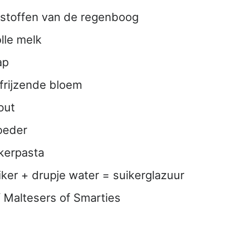
urstoffen van de regenboog
lle melk
ap
frijzende bloem
out
oeder
ikerpasta
ker + drupje water = suikerglazuur
Maltesers of Smarties