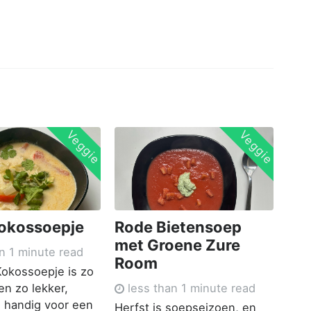
Veggie
Veggie
Kokossoepje
Rode Bietensoep
met Groene Zure
n 1 minute read
Room
Kokossoepje is zo
en zo lekker,
less than 1 minute read
 handig voor een
Herfst is soepseizoen, en