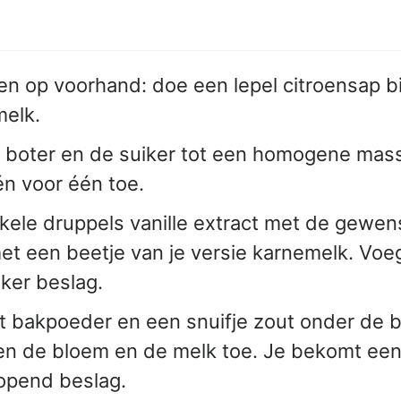
en op voorhand: doe een lepel citroensap bij
melk.
boter en de suiker tot een homogene mas
én voor één toe.
ele druppels vanille extract met de gewens
t een beetje van je versie karnemelk. Voeg 
iker beslag.
 bakpoeder en een snuifje zout onder de 
en de bloem en de melk toe. Je bekomt een 
lopend beslag.