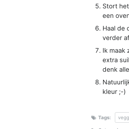
Stort he
een oven
Haal de 
verder a
Ik maak z
extra su
denk alle
Natuurli
kleur ;-)
Tags:
vegg