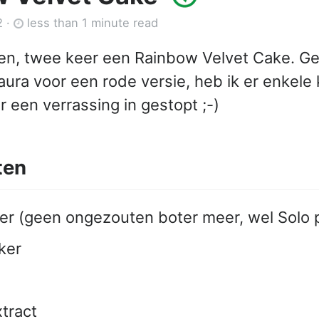
2
·
less than 1 minute read
en, twee keer een Rainbow Velvet Cake. G
ura voor een rode versie, heb ik er enkele k
r een verrassing in gestopt ;-)
ten
er (geen ongezouten boter meer, wel Solo pa
ker
xtract