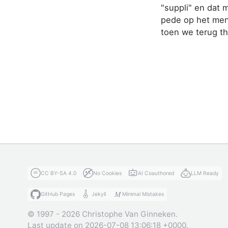
"suppli" en dat 
pede op het men
toen we terug th
CC BY-SA 4.0
No Cookies
AI Coauthored
LLM Ready
GitHub Pages
Jekyll
Minimal Mistakes
© 1997 - 2026 Christophe Van Ginneken.
Last update on 2026-07-08 13:06:18 +0000.