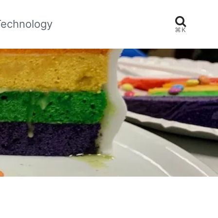
Technology
⌘K