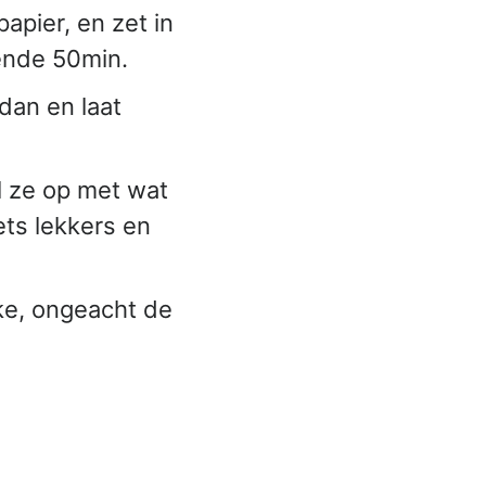
apier, en zet in
ende 50min.
dan en laat
el ze op met wat
ets lekkers en
ake, ongeacht de