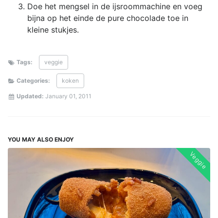
Doe het mengsel in de ijsroommachine en voeg
bijna op het einde de pure chocolade toe in
kleine stukjes.
Tags:
veggie
Categories:
koken
Updated:
January 01, 2011
YOU MAY ALSO ENJOY
Veggie