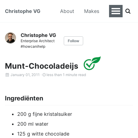
Christophe VG
About
Makes
Christophe VG
Enterprise Architect
Follow
#howcanihelp
Munt-Chocoladeijs
January 01, 2011
·
less than 1 minute read
Ingrediënten
200 g fijne kristalsuiker
200 ml water
125 g witte chocolade