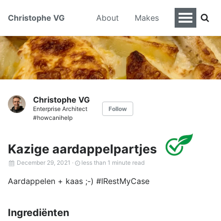
Christophe VG
About
Makes
Christophe VG
Enterprise Architect
Follow
#howcanihelp
Kazige aardappelpartjes
December 29, 2021
·
less than 1 minute read
Aardappelen + kaas ;-) #IRestMyCase
Ingrediënten