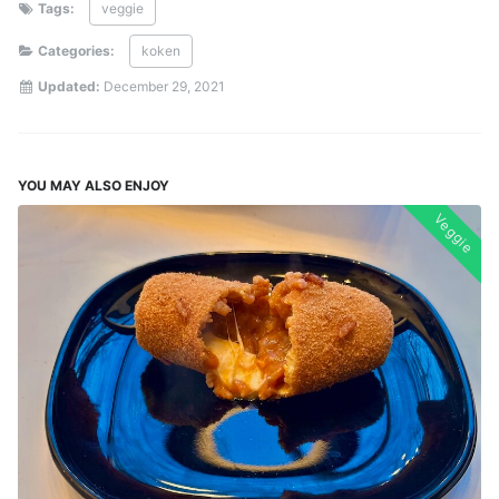
Tags:
veggie
Categories:
koken
Updated:
December 29, 2021
YOU MAY ALSO ENJOY
Veggie