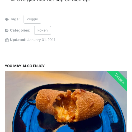
Tags:
veggie
Categories:
koken
Updated:
January 01, 2011
YOU MAY ALSO ENJOY
Veggie