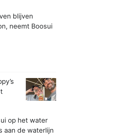
en blijven
zon, neemt Boosui
ppy’s
t
sui op het water
 aan de waterlijn