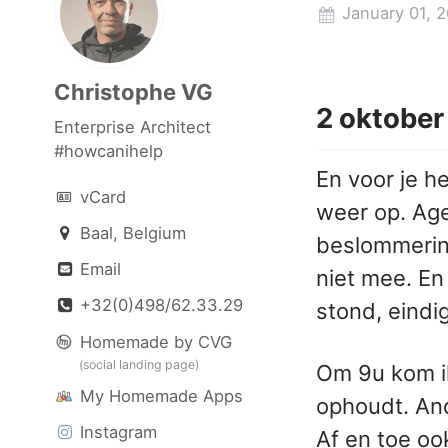
January 01, 
Christophe VG
2 oktober
Enterprise Architect
#howcanihelp
En voor je he
vCard
weer op. Age
Baal, Belgium
beslommerin
Email
niet mee. En
+32(0)498/62.33.29
stond, eindi
Homemade by CVG
(social landing page)
Om 9u kom ik
My Homemade Apps
ophoudt. And
Instagram
Af en toe oo