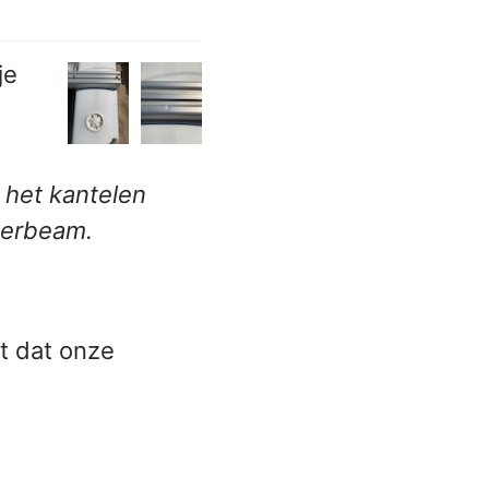
je
 het kantelen
terbeam.
et dat onze