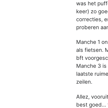
was het puff
keer) zo goe
correcties, 
proberen aan
Manche 1 ond
als fietsen.
bft voorgesc
Manche 3 is 
laatste ruim
zeilen.
Allez, vooru
best goed… t