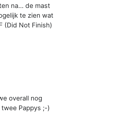
unten na… de mast
gelijk te zien wat
 (Did Not Finish)
we overall nog
 twee Pappys ;-)