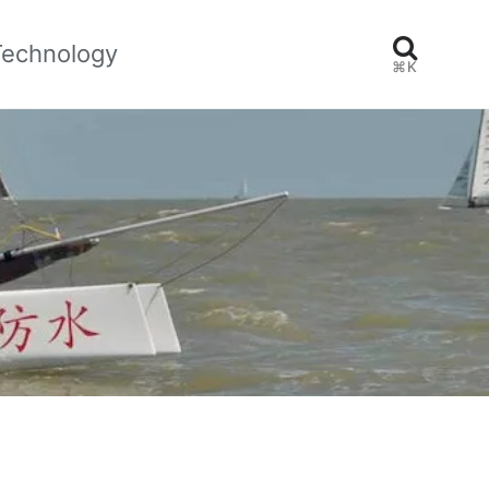
Technology
⌘K