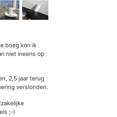
de boeg kon ik
n niet ineens op
n, 2,5 jaar terug
nnering verslonden.
dzakelijke
ls ;-)