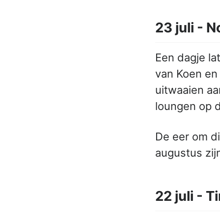
23 juli - 
Een dagje la
van Koen en K
uitwaaien aa
loungen op d
De eer om dit
augustus zijn
22 juli - 