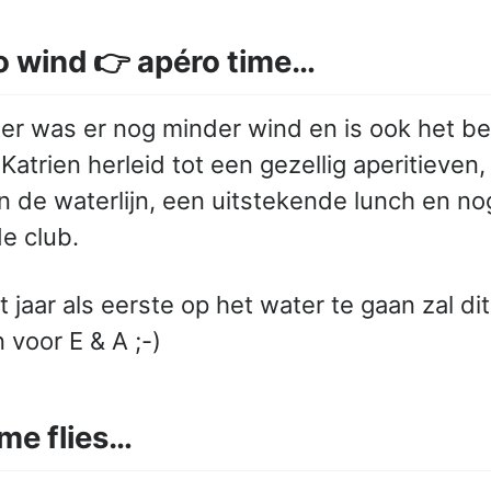
No wind 👉 apéro time…
ter was er nog minder wind en is ook het b
atrien herleid tot een gezellig aperitieven,
n de waterlijn, een uitstekende lunch en no
e club.
 jaar als eerste op het water te gaan zal dit
 voor E & A ;-)
Time flies…