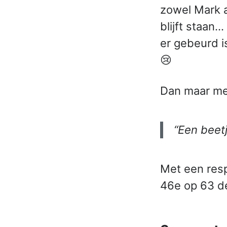
zowel Mark a
blijft staan…
er gebeurd i
😢
Dan maar met
“Een beetj
Met een resp
46e op 63 de