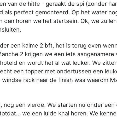
en van de hitte - geraakt de spi (zonder ha
d als perfect gemonteerd. Op het water no
en dan horen we het startsein. Ok, we zulle
sluiten.
er een kalme 2 bft, het is terug even wenne
 Manche 2 krijgen we een iets aangenamere v
hoteld en wordt het al wat leuker. We zitten 
echt een topper met ondertussen een leuke 
e windse rack naar de finish was waarom Ma
it, nog een vierde. We starten nu onder een 
otdat… we een luide knal horen. We kennen