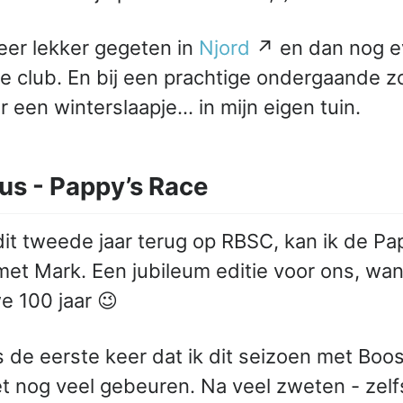
eer lekker gegeten in
Njord
↗ en dan nog ev
e club. En bij een prachtige ondergaande 
r een winterslaapje… in mijn eigen tuin.
us - Pappy’s Race
dit tweede jaar terug op RBSC, kan ik de Pa
met Mark. Een jubileum editie voor ons, wan
e 100 jaar 😉
s de eerste keer dat ik dit seizoen met Boo
t nog veel gebeuren. Na veel zweten - zelfs