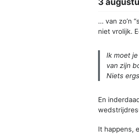
3 augustu
… van zo’n “
niet vrolijk
Ik moet j
van zijn 
Niets ergs
En inderdaad
wedstrijdres
It happens,