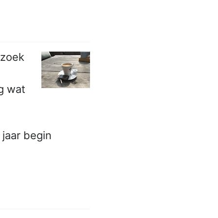
ezoek
g wat
 jaar begin