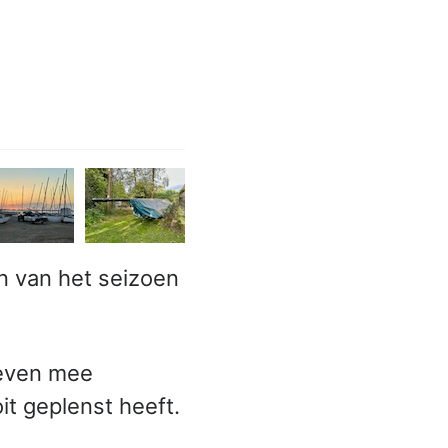
n van het seizoen
 even mee
it geplenst heeft.