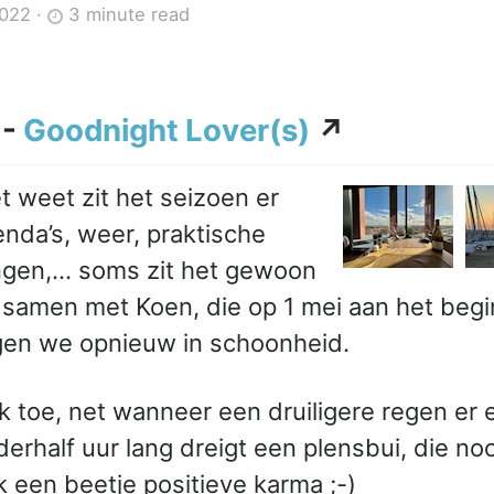
2022
·
3 minute read
 -
Goodnight Lover(s)
↗
t weet zit het seizoen er
nda’s, weer, praktische
gen,… soms zit het gewoon
 samen met Koen, die op 1 mei aan het begi
gen we opnieuw in schoonheid.
 toe, net wanneer een druiligere regen er
erhalf uur lang dreigt een plensbui, die noo
k een beetje positieve karma ;-)