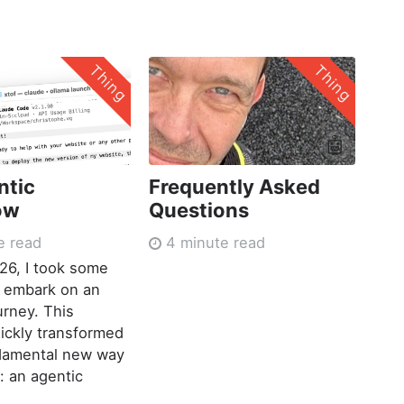
Thing
Thing
🤖
ntic
Frequently Asked
ow
Questions
e read
4 minute read
026, I took some
o embark on an
urney. This
ickly transformed
ndamental new way
: an agentic