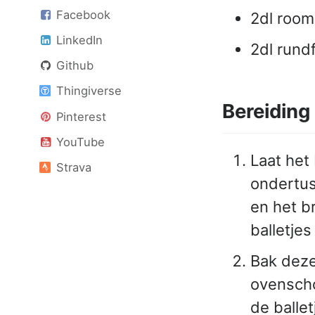
Facebook
2dl room
LinkedIn
2dl rund
Github
Thingiverse
Bereiding
Pinterest
YouTube
Laat het
Strava
ondertus
en het b
balletjes
Bak deze
ovenscho
de balle