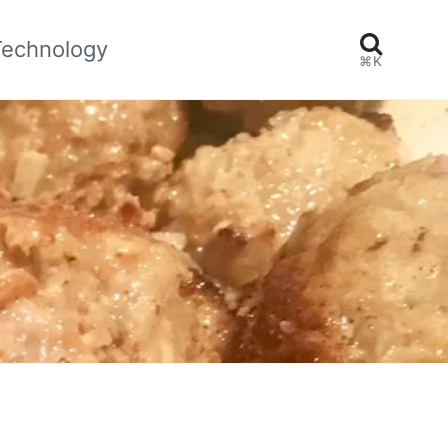
Technology
⌘K