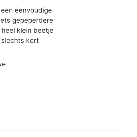
e een eenvoudige
 iets gepeperdere
heel klein beetje
 slechts kort
we