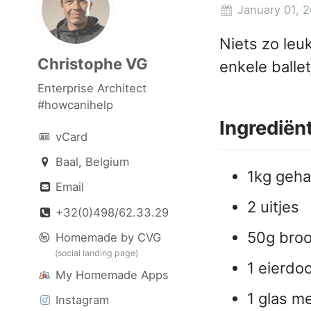
January 01, 2
Niets zo leu
Christophe VG
enkele balle
Enterprise Architect
#howcanihelp
Ingrediën
vCard
Baal, Belgium
1kg geha
Email
2 uitjes
+32(0)498/62.33.29
50g bro
Homemade by CVG
(social landing page)
1 eierdoo
My Homemade Apps
1 glas m
Instagram