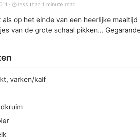
011
·
less than 1 minute read
k als op het einde van een heerlijke maaltij
tjes van de grote schaal pikken… Gegarand
ten
kt, varken/kalf
odkruim
ier
elk