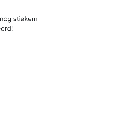
d nog stiekem
eerd!