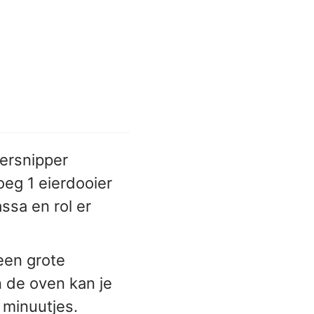
ersnipper
eg 1 eierdooier
sa en rol er
een grote
n de oven kan je
 minuutjes.