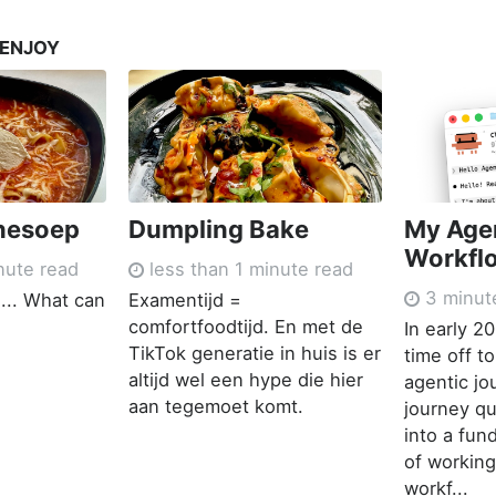
 ENJOY
nesoep
Dumpling Bake
My Age
Workfl
nute read
less than 1 minute read
3 minut
... What can
Examentijd =
comfortfoodtijd. En met de
In early 2
TikTok generatie in huis is er
time off t
altijd wel een hype die hier
agentic jo
aan tegemoet komt.
journey qu
into a fu
of working
workf...