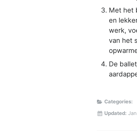
Met het 
en lekke
werk, vo
van het 
opwarmen
De balle
aardappe
Categories:
Updated:
Jan