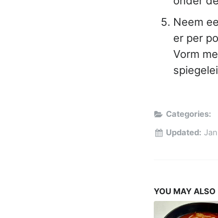
onder de 
Neem een
er per po
Vorm met
spiegele
Categories:
Updated:
Jan
YOU MAY ALSO