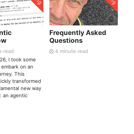
🤖
ntic
Frequently Asked
ow
Questions
e read
4 minute read
026, I took some
o embark on an
urney. This
ickly transformed
ndamental new way
: an agentic