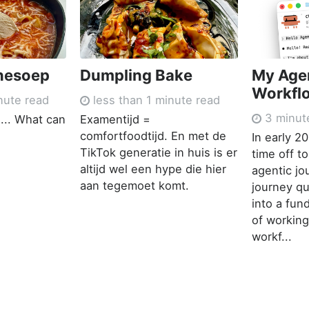
nesoep
Dumpling Bake
My Age
Workfl
nute read
less than 1 minute read
3 minut
... What can
Examentijd =
comfortfoodtijd. En met de
In early 2
TikTok generatie in huis is er
time off t
altijd wel een hype die hier
agentic jo
aan tegemoet komt.
journey qu
into a fu
of working
workf...