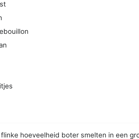
jst
n
ebouillon
an
tjes
 flinke hoeveelheid boter smelten in een gro