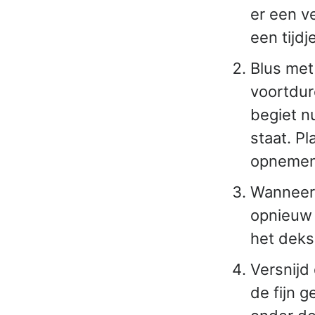
er een ve
een tijd
Blus met 
voortdur
begiet n
staat. Pl
opnemen
Wanneer 
opnieuw 
het deks
Versnijd
de fijn 