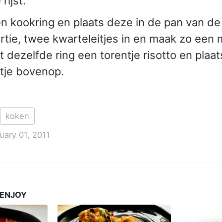
rijst.
 kookring en plaats deze in de pan van de
rtie, twee kwarteleitjes in en maak zo een m
 dezelfde ring een torentje risotto en plaat
itje bovenop.
koken
uary 01, 2011
 ENJOY