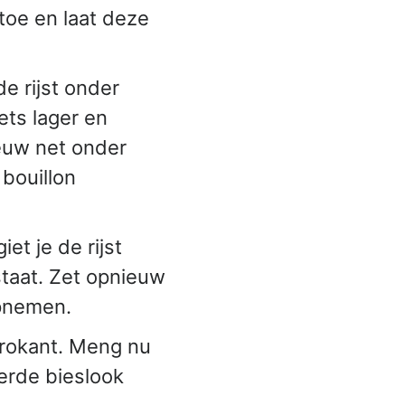
 toe en laat deze
de rijst onder
ets lager en
ieuw net onder
 bouillon
t je de rijst
taat. Zet opnieuw
opnemen.
krokant. Meng nu
erde bieslook