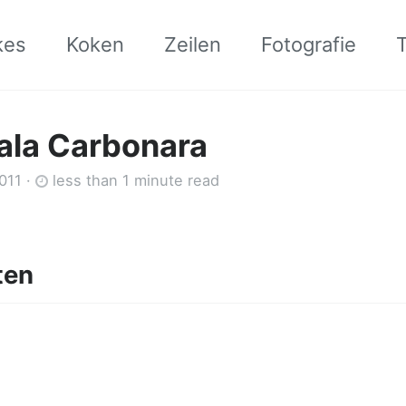
kes
Koken
Zeilen
Fotografie
 ala Carbonara
011
·
less than 1 minute read
ten