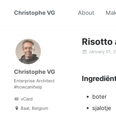
Christophe VG
About
Ma
Risotto
January 01, 2
Christophe VG
Ingrediën
Enterprise Architect
#howcanihelp
boter
vCard
sjalotje
Baal, Belgium