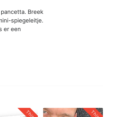
 pancetta. Breek
ini-spiegeleitje.
s er een
Thing
Thing