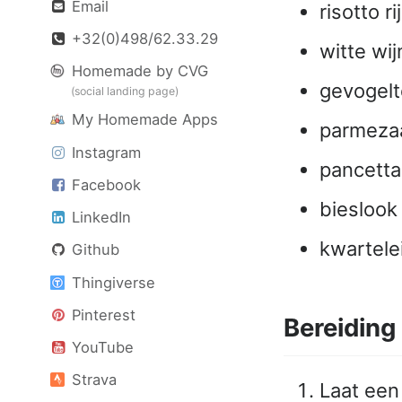
Email
risotto ri
+32(0)498/62.33.29
witte wij
Homemade by CVG
gevogelt
(social landing page)
My Homemade Apps
parmeza
Instagram
pancetta
Facebook
bieslook
LinkedIn
kwartelei
Github
Thingiverse
Pinterest
Bereiding
YouTube
Strava
Laat een