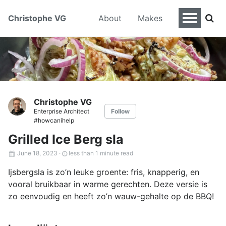
Christophe VG
About
Makes
Christophe VG
Enterprise Architect
Follow
#howcanihelp
Grilled Ice Berg sla
June 18, 2023
·
less than 1 minute read
Ijsbergsla is zo’n leuke groente: fris, knapperig, en
vooral bruikbaar in warme gerechten. Deze versie is
zo eenvoudig en heeft zo’n wauw-gehalte op de BBQ!