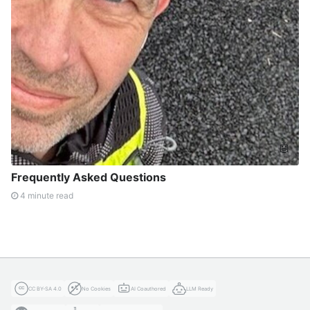
🤖
Frequently Asked Questions
4 minute read
CC BY-SA 4.0
No Cookies
AI Coauthored
LLM Ready