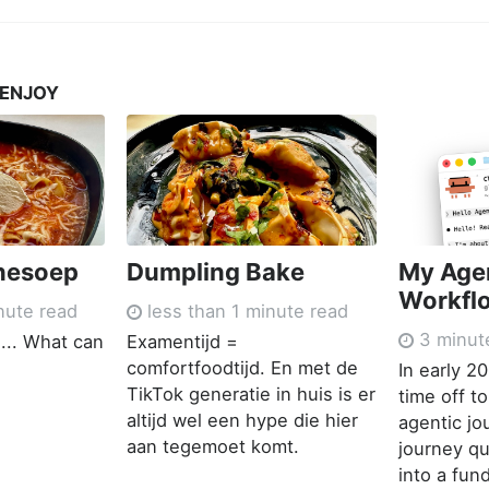
 ENJOY
nesoep
Dumpling Bake
My Age
Workfl
nute read
less than 1 minute read
3 minut
... What can
Examentijd =
comfortfoodtijd. En met de
In early 2
TikTok generatie in huis is er
time off t
altijd wel een hype die hier
agentic jo
aan tegemoet komt.
journey qu
into a fu