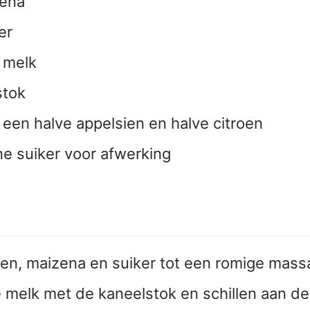
zena
er
e melk
stok
n een halve appelsien en halve citroen
ne suiker voor afwerking
len, maizena en suiker tot een romige mass
 melk met de kaneelstok en schillen aan d