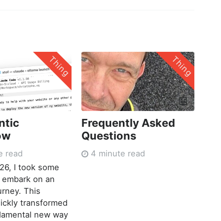
Thing
Thing
🤖
ntic
Frequently Asked
ow
Questions
e read
4 minute read
026, I took some
o embark on an
urney. This
ickly transformed
ndamental new way