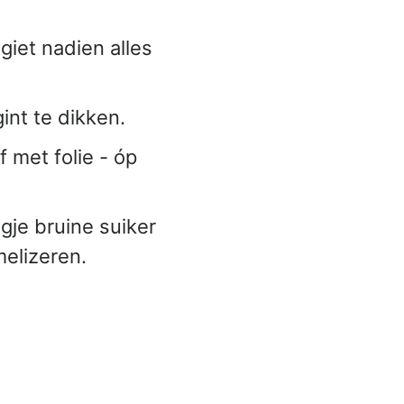
giet nadien alles
int te dikken.
f met folie - óp
gje bruine suiker
melizeren.