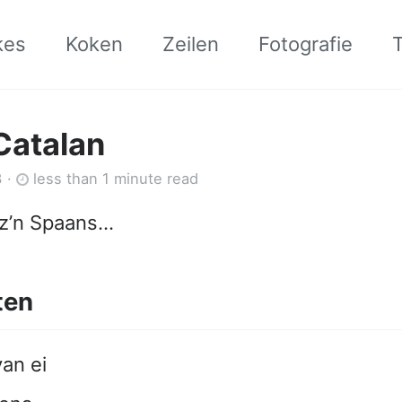
kes
Koken
Zeilen
Fotografie
Catalan
3
·
less than 1 minute read
 z’n Spaans…
ten
van ei