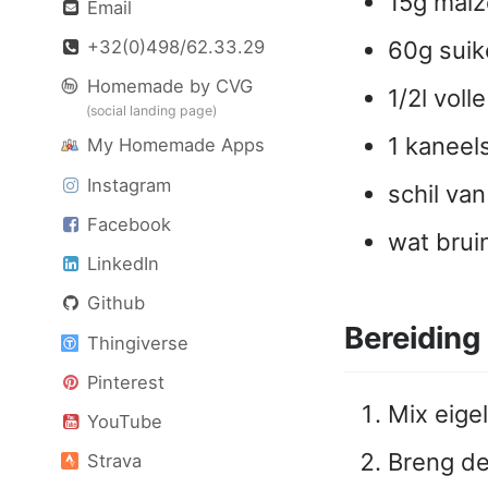
15g mai
Email
+32(0)498/62.33.29
60g suik
Homemade by CVG
1/2l voll
(social landing page)
1 kaneel
My Homemade Apps
Instagram
schil va
Facebook
wat brui
LinkedIn
Github
Bereiding
Thingiverse
Pinterest
Mix eige
YouTube
Breng de
Strava