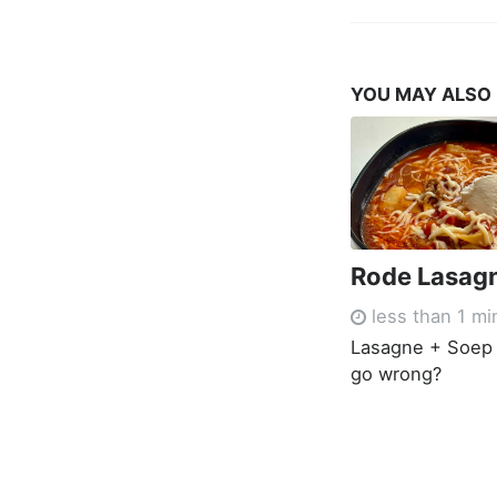
YOU MAY ALSO
Rode Lasag
less than 1 mi
Lasagne + Soep 
go wrong?