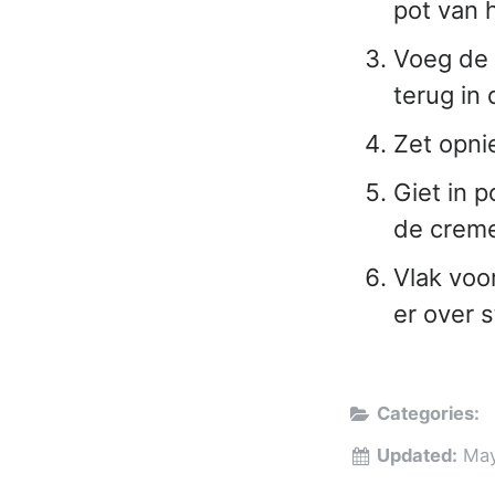
pot van h
Voeg de 
terug in 
Zet opni
Giet in p
de creme 
Vlak voo
er over 
Categories:
Updated:
May