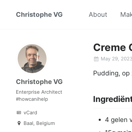
Christophe VG
About
Ma
Creme 
May 29, 202
Pudding, op
Christophe VG
Enterprise Architect
Ingrediën
#howcanihelp
vCard
4 gelen 
Baal, Belgium