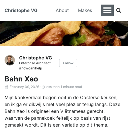
Christophe VG
About
Makes
Christophe VG
Enterprise Architect
Follow
#howcanihelp
Bahn Xeo
February 09, 2026
·
less than 1 minute read
Mijn kookverhaal begon ooit in de Oosterse keuken,
en ik ga er dikwijls met veel plezier terug langs. Deze
Bahn Xeo is origineel een Viëtnamees gerecht,
waarvan de pannekoek feitelijk op basis van rijst
gemaakt wordt. Dit is een variatie op dit thema.