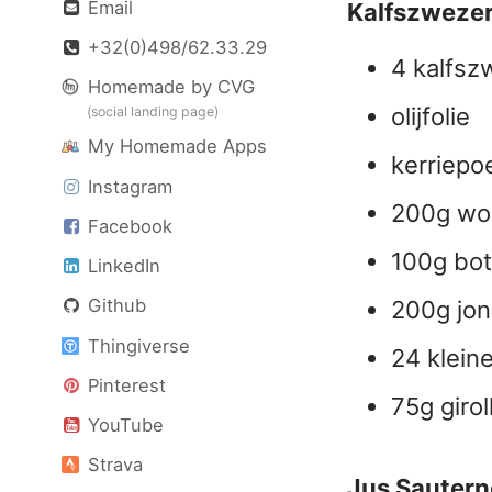
Email
Kalfszwezer
+32(0)498/62.33.29
4 kalfsz
Homemade by CVG
olijfolie
(social landing page)
My Homemade Apps
kerriepo
Instagram
200g wort
Facebook
100g bot
LinkedIn
Github
200g jon
Thingiverse
24 kleine
Pinterest
75g girol
YouTube
Strava
Jus Sautern