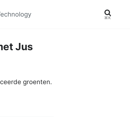
Technology
⌘K
met Jus
aceerde groenten.