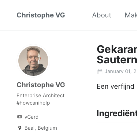
Christophe VG
About
Ma
Gekaram
Sauter
January 01, 2
Christophe VG
Een verfijnd
Enterprise Architect
#howcanihelp
Ingrediën
vCard
Baal, Belgium