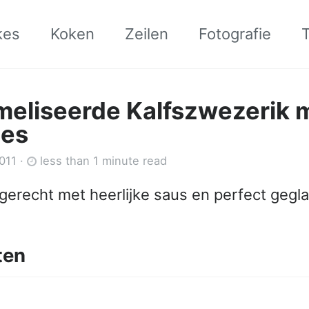
kes
Koken
Zeilen
Fotografie
eliseerde Kalfszwezerik 
nes
011
·
less than 1 minute read
 gerecht met heerlijke saus en perfect gegl
ten