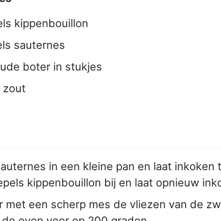
els kippenbouillon
els sauternes
oude boter in stukjes
 zout
auternes in een kleine pan en laat inkoken t
epels kippenbouillon bij en laat opnieuw inko
r met een scherp mes de vliezen van de z
de oven voor op 200 graden.