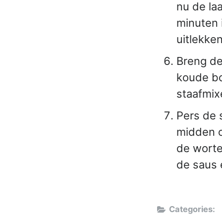
nu de la
minuten i
uitlekken
Breng de
koude bo
staafmix
Pers de 
midden o
de wortel
de saus 
Categories: