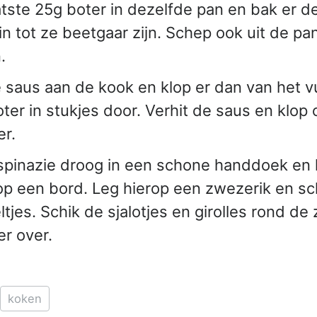
atste 25g boter in dezelfde pan en bak er de
n tot ze beetgaar zijn. Schep ook uit de pan
.
 saus aan de kook en klop er dan van het v
ter in stukjes door. Verhit de saus en klop
er.
spinazie droog in een schone handdoek en l
p een bord. Leg hierop een zwezerik en s
tjes. Schik de sjalotjes en girolles rond de
er over.
koken