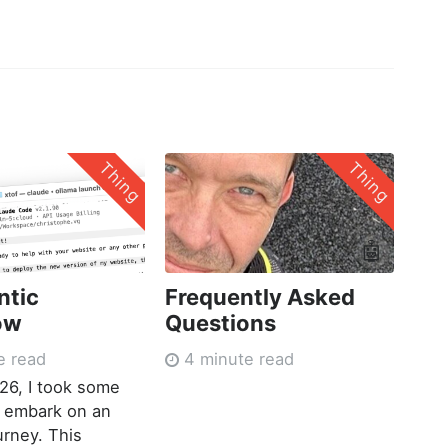
Thing
Thing
🤖
ntic
Frequently Asked
ow
Questions
e read
4 minute read
026, I took some
o embark on an
urney. This