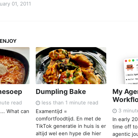
uary 01, 2011
 ENJOY
nesoep
Dumpling Bake
My Age
Workfl
nute read
less than 1 minute read
3 minut
... What can
Examentijd =
comfortfoodtijd. En met de
In early 2
TikTok generatie in huis is er
time off t
altijd wel een hype die hier
agentic jo