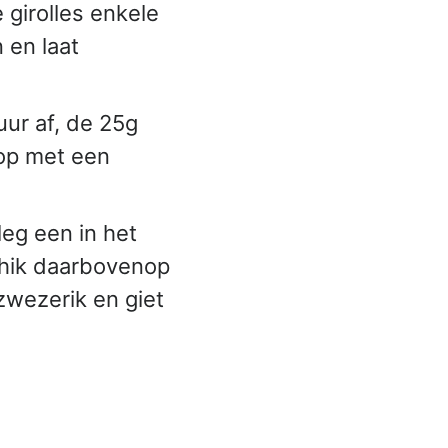
 girolles enkele
 en laat
uur af, de 25g
 op met een
eg een in het
chik daarbovenop
 zwezerik en giet