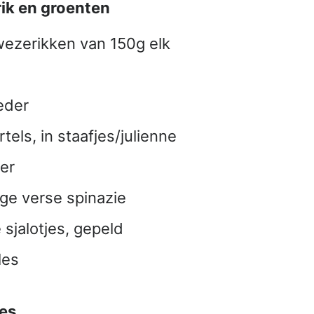
ik en groenten
wezerikken van 150g elk
eder
els, in staafjes/julienne
er
ge verse spinazie
 sjalotjes, gepeld
les
es