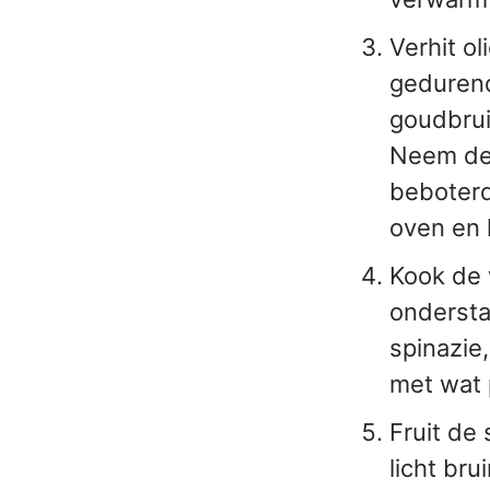
Verhit o
gedurend
goudbruin
Neem de 
beboterd
oven en 
Kook de 
ondersta
spinazie
met wat 
Fruit de
licht bru