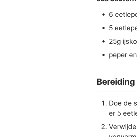
6 eetlep
5 eetlep
25g ijsk
peper en
Bereiding
Doe de s
er 5 eetl
Verwijde
verwarm 